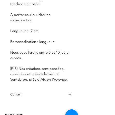
tendance au bijou.
A porter seul ou idéal en
superposition
Longueur : 17 cm
Personnalisation : longueur
Nous vous livrons entre 5 et 10 jours
ouvrés.
🇫🇷 Nos créations sont pensées,
dessinées et crées à la main à
Ventabren, près d'Aix en Provence.
Conseil
Votre bracelet Maïre est en argent
925, il est donc tout à fait possible de
le garder au contact de l'eau (mer,