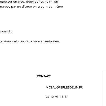
ntée sur un clou, deux perles heishi en
parées par un disque en argent du même
s ouvrés.
essinées et crées à la main à Ventabren,
CONTACT
MCBAL@PERLESDELIN.FR
06 10 91 18 17