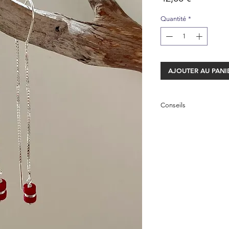
Quantité
*
AJOUTER AU PANI
Conseils
Vos boucles d'oreill
925, il est donc tout 
contact de l'eau (mer
retrouvera sont éclat
L'argent est sujet au
porté. Vous pouvez ut
et frotter délicatement
un bain spécial ou du 