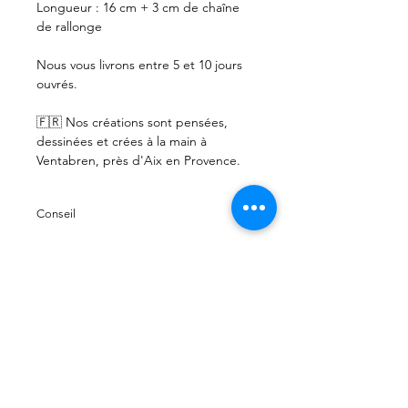
Longueur : 16 cm + 3 cm de chaîne
de rallonge
Nous vous livrons entre 5 et 10 jours
ouvrés.
🇫🇷 Nos créations sont pensées,
dessinées et crées à la main à
Ventabren, près d'Aix en Provence.
Conseil
Le jaspe aqua terre arbore
généralement de belles couleurs
bleues et brunes rappelant à la fois
PLAN DU SITE
l'océan et la terre. Son apparence
LA BOUTIQUE
opaque nous laisse apercevoir
LE SUR-MESURE
différents motifs.
À PROPOS
C'est une pierre de haute protection
LE BLOG
qui favorise aussi la stabilité et la
INSTAGRAM
sérénité.