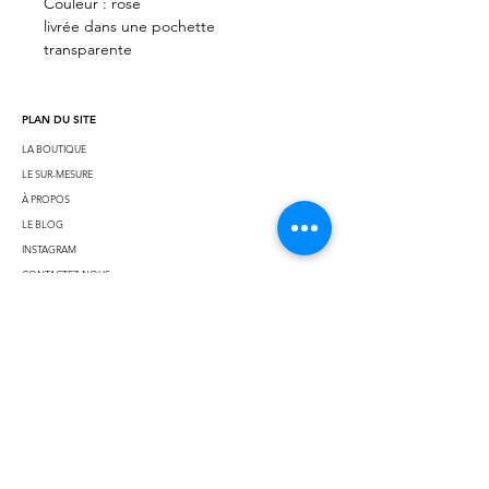
Couleur : rose
livrée dans une pochette
transparente
PLAN DU SITE
LA BOUTIQUE
LE SUR-MESURE
À PROPOS
LE BLOG
INSTAGRAM
CONTACTEZ-NOUS
MENTIONS LÉGALES
MON COMPTE
CONTACT
MCBAL@PERLESDELIN.FR
06 10 91 18 17
NE MANQUEZ AUCUNE ACTU PERLES DE LIN