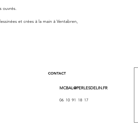
s ouvrés.
essinées et crées à la main à Ventabren,
CONTACT
MCBAL@PERLESDELIN.FR
06 10 91 18 17