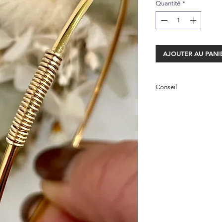
Quantité
*
AJOUTER AU PANI
Conseil
Si votre jonc à tenda
utilisez une chiffonn
microfibres.